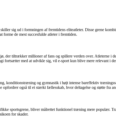
 skiller sig ud i formningen af fremtidens eliteatleter. Disse grene komb
at forme de mest succesfulde atleter i fremtiden.
, der tiltrækker millioner af fans og spillere verden over. Atleterne i 
 fortsætter med at udvikle sig, vil e-sport kun blive mere relevant i de
æning, konditionstræning og gymnastik i højt intense bareffektiv træning
e opfordrer også til et stærkt fællesskab, hvor deltagelse og støtte fra an
fikke sportsgrene, bliver målrettet funktionel træning mere populær. Træn
sikoen for skader.