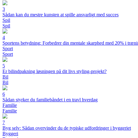
3
Sådan kan du mestre kunsten at spille ansvarligt med succes
Spil
Spil
4
Sportens betydning: Forbedrer din mentale skarphed med 20% i træn
Sport
Sport
5
Er bilindpakning løsningen på dit livs styling-projekt?
Bil
Bil
6
Sådan styrker du familiebåndet i en travl hverdag
Familie
Familie
7
Byg selv: Sådan overvinder du de typiske udfordringer i byggeriet
Byggeri