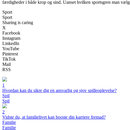
færdigheder i både krop og sind. Uanset hvilken sportsgren man vælger, s
Sport
Sport
Sharing is caring
X
Facebook
Instagram
LinkedIn
YouTube
Pinterest
TikTok
Mail
RSS
1
Hvordan kan du sikre dig en ansvarlig og sjov spilleoplevelse?
Spil
Spil
2
Vidste du, at familielivet kan booste din karriere fremad?
Familie
Familie