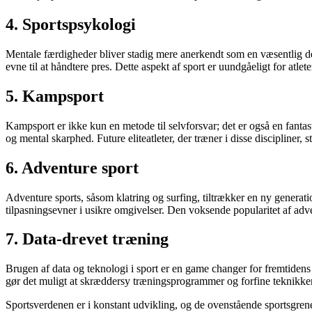
4. Sportspsykologi
Mentale færdigheder bliver stadig mere anerkendt som en væsentlig del 
evne til at håndtere pres. Dette aspekt af sport er uundgåeligt for atlete
5. Kampsport
Kampsport er ikke kun en metode til selvforsvar; det er også en fant
og mental skarphed. Future eliteatleter, der træner i disse discipliner,
6. Adventure sport
Adventure sports, såsom klatring og surfing, tiltrækker en ny generatio
tilpasningsevner i usikre omgivelser. Den voksende popularitet af adv
7. Data-drevet træning
Brugen af data og teknologi i sport er en game changer for fremtidens a
gør det muligt at skræddersy træningsprogrammer og forfine teknikker 
Sportsverdenen er i konstant udvikling, og de ovenstående sportsgrene il