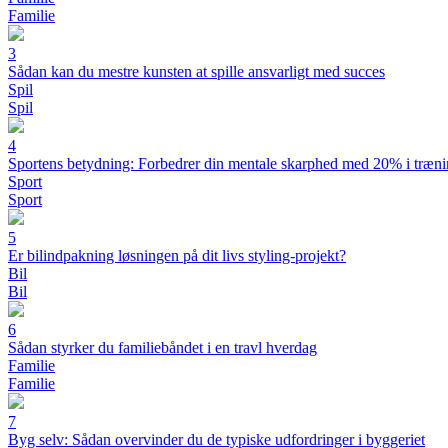
Familie
3
Sådan kan du mestre kunsten at spille ansvarligt med succes
Spil
Spil
4
Sportens betydning: Forbedrer din mentale skarphed med 20% i træn
Sport
Sport
5
Er bilindpakning løsningen på dit livs styling-projekt?
Bil
Bil
6
Sådan styrker du familiebåndet i en travl hverdag
Familie
Familie
7
Byg selv: Sådan overvinder du de typiske udfordringer i byggeriet