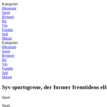
Kategorier
Økonomi
Sport
Byggeri
Bil
Vin
Familie
Spil
Mænd
Kategorier
Økonomi
Sport
Byggeri
Bil
Vin
Familie
Spil
Mænd
Syv sportsgrene, der former fremtidens elit
Sport
Sport