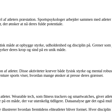
af atleters præstation. Sportspsykologer arbejder sammen med atleter for
r, der ønsker at nå deres fulde potentiale.
astisk måde at opbygge styrke, udholdenhed og disciplin på. Grener so
 styrker deres krop og sind på en unik måde.
n af atleter. Disse aktiviteter kræver både fysisk styrke og mental robus
enture sports viser, hvordan mange ønsker at presse deres grænser.
tleter. Wearable tech, som fitness trackers og smartwatches, giver atlet
på en måde, der var utænkelig tidligere. Dataanalyse gør det også muli
lustrerer hvordan fremtidens eliteatleter bliver formet. Hver disciplin h