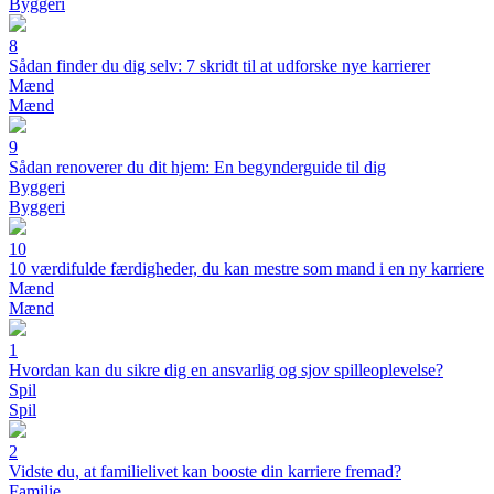
Byggeri
8
Sådan finder du dig selv: 7 skridt til at udforske nye karrierer
Mænd
Mænd
9
Sådan renoverer du dit hjem: En begynderguide til dig
Byggeri
Byggeri
10
10 værdifulde færdigheder, du kan mestre som mand i en ny karriere
Mænd
Mænd
1
Hvordan kan du sikre dig en ansvarlig og sjov spilleoplevelse?
Spil
Spil
2
Vidste du, at familielivet kan booste din karriere fremad?
Familie