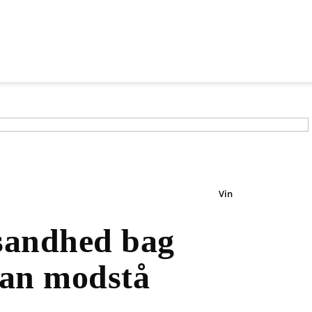
Vin
 sandhed bag
kan modstå