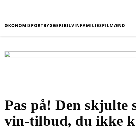
ØKONOMI
SPORT
BYGGERI
BIL
VIN
FAMILIE
SPIL
MÆND
Pas på! Den skjulte
vin-tilbud, du ikke 