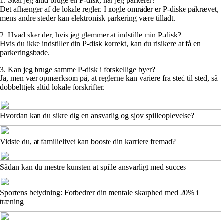
1. Skal jeg altid bruge en P-disk, når jeg parkerer?
Det afhænger af de lokale regler. I nogle områder er P-diske påkrævet,
mens andre steder kan elektronisk parkering være tilladt.
2. Hvad sker der, hvis jeg glemmer at indstille min P-disk?
Hvis du ikke indstiller din P-disk korrekt, kan du risikere at få en
parkeringsbøde.
3. Kan jeg bruge samme P-disk i forskellige byer?
Ja, men vær opmærksom på, at reglerne kan variere fra sted til sted, så
dobbelttjek altid lokale forskrifter.
Hvordan kan du sikre dig en ansvarlig og sjov spilleoplevelse?
Vidste du, at familielivet kan booste din karriere fremad?
Sådan kan du mestre kunsten at spille ansvarligt med succes
Sportens betydning: Forbedrer din mentale skarphed med 20% i
træning