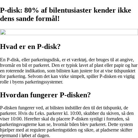
P-disk: 80% af bilentusiaster kender ikke
dens sande formål!
Hvad er en P-disk?
En P-disk, eller parkeringsdisk, er et værktøj, der bruges til at angive,
hvornår en bil er parkeret. Den er typisk lavet af plast eller papir og har
en roterende indikation, som bilisten kan justere for at vise tidspunktet
for parkering. Selvom det kan virke simpelt, spiller P-disken en vigtig
rolle i byens parkeringssystemer.
Hvordan fungerer P-disken?
P-disken fungerer ved, at bilisten indstiller den til det tidspunkt, de
parkerer. Hvis du f.eks. parkerer kl. 10:00, skubber du skiven, så den
viser 10:00. Herefter skal du placere P-disken synligt i forruden, så
parkeringsvagterne kan se, hvornår bilen blev parkeret. Dette system
hjælper med at regulere parkeringstiden og sikre, at pladserne skifter
ejermand i løbet af dagen.