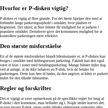
Hvorfor er P-disken vigtig?
P-disken er vigtig af flere grunde. For det første hjælper den med at
forhindre lange parkeringsophold i områder, hvor pladsen er
begrænset. Det sikrer, at flere bilister får mulighed for at parkere i
populære områder. Derudover giver det kommunen mulighed for at
kontrollere parkeringen mere effektivt.
Den største misforståelse
En af de største misforståelser blandt bilentusiaster er, at P-disken kun
bruges i områder med tidsbegrænset parkering. Faktisk kan den også
være et krav i zoner med betalingsparkering. Mange bilister fejler dog
ved at antage, at de ikke behøver en P-disk, hvis de betaler for
parkeringen. Dette kan føre til bøder, da den angiver, at bilen er parkert
inden for den tilladte tidsramme.
Regler og forskrifter
Det er vigtigt at være opmærksom på de specifikke regler for brug af
P-diske i den kommune, man befinder sig i. Nogle steder kræves det,
at man bruger P-disk, mens andre tillader elektronisk parkering eller