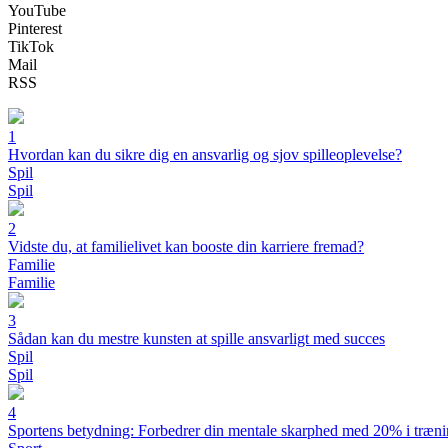
YouTube
Pinterest
TikTok
Mail
RSS
1
Hvordan kan du sikre dig en ansvarlig og sjov spilleoplevelse?
Spil
Spil
2
Vidste du, at familielivet kan booste din karriere fremad?
Familie
Familie
3
Sådan kan du mestre kunsten at spille ansvarligt med succes
Spil
Spil
4
Sportens betydning: Forbedrer din mentale skarphed med 20% i træn