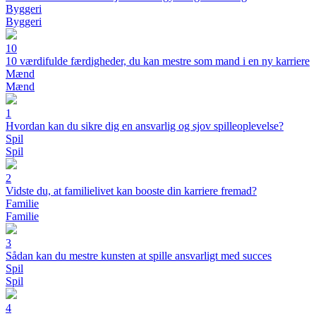
Byggeri
Byggeri
10
10 værdifulde færdigheder, du kan mestre som mand i en ny karriere
Mænd
Mænd
1
Hvordan kan du sikre dig en ansvarlig og sjov spilleoplevelse?
Spil
Spil
2
Vidste du, at familielivet kan booste din karriere fremad?
Familie
Familie
3
Sådan kan du mestre kunsten at spille ansvarligt med succes
Spil
Spil
4