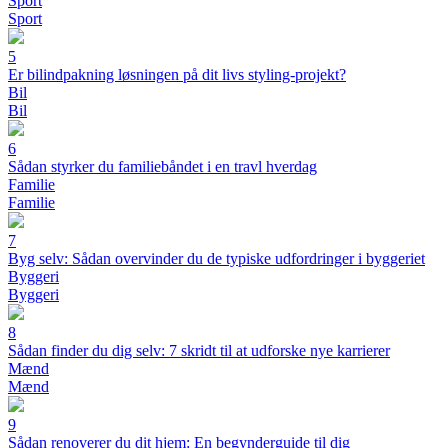
Sport
Sport
5
Er bilindpakning løsningen på dit livs styling-projekt?
Bil
Bil
6
Sådan styrker du familiebåndet i en travl hverdag
Familie
Familie
7
Byg selv: Sådan overvinder du de typiske udfordringer i byggeriet
Byggeri
Byggeri
8
Sådan finder du dig selv: 7 skridt til at udforske nye karrierer
Mænd
Mænd
9
Sådan renoverer du dit hjem: En begynderguide til dig