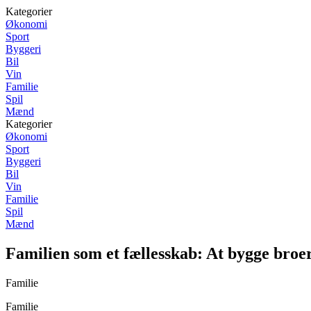
Kategorier
Økonomi
Sport
Byggeri
Bil
Vin
Familie
Spil
Mænd
Kategorier
Økonomi
Sport
Byggeri
Bil
Vin
Familie
Spil
Mænd
Familien som et fællesskab: At bygge broe
Familie
Familie