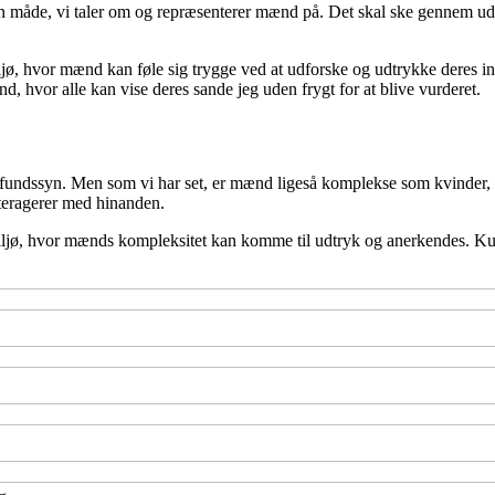
måde, vi taler om og repræsenterer mænd på. Det skal ske gennem udda
iljø, hvor mænd kan føle sig trygge ved at udforske og udtrykke deres i
, hvor alle kan vise deres sande jeg uden frygt for at blive vurderet.
mfundssyn. Men som vi har set, er mænd ligeså komplekse som kvinder,
nteragerer med hinanden.
t miljø, hvor mænds kompleksitet kan komme til udtryk og anerkendes. Ku