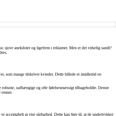
r, sjove anekdoter og ligefrem i reklamer. Men er det virkelig sandt?
dres.
, som mange tilskriver kvinder. Dette billede er imidlertid en
være robuste, uafhængige og ofte følelsesmæssigt tilbageholdte. Denne
ge emner.
r acceptabelt at vise sårbarhed. Dette kan føre til, at de undertrykker