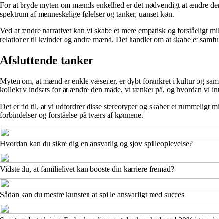
For at bryde myten om mænds enkelhed er det nødvendigt at ændre den 
spektrum af menneskelige følelser og tanker, uanset køn.
Ved at ændre narrativet kan vi skabe et mere empatisk og forståeligt m
relationer til kvinder og andre mænd. Det handler om at skabe et samfund
Afsluttende tanker
Myten om, at mænd er enkle væsener, er dybt forankret i kultur og sa
kollektiv indsats for at ændre den måde, vi tænker på, og hvordan vi i
Det er tid til, at vi udfordrer disse stereotyper og skaber et rummelig
forbindelser og forståelse på tværs af kønnene.
Hvordan kan du sikre dig en ansvarlig og sjov spilleoplevelse?
Vidste du, at familielivet kan booste din karriere fremad?
Sådan kan du mestre kunsten at spille ansvarligt med succes