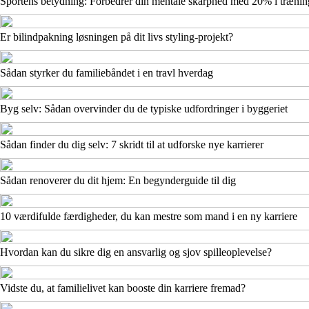
Sportens betydning: Forbedrer din mentale skarphed med 20% i trænin
Er bilindpakning løsningen på dit livs styling-projekt?
Sådan styrker du familiebåndet i en travl hverdag
Byg selv: Sådan overvinder du de typiske udfordringer i byggeriet
Sådan finder du dig selv: 7 skridt til at udforske nye karrierer
Sådan renoverer du dit hjem: En begynderguide til dig
10 værdifulde færdigheder, du kan mestre som mand i en ny karriere
Hvordan kan du sikre dig en ansvarlig og sjov spilleoplevelse?
Vidste du, at familielivet kan booste din karriere fremad?