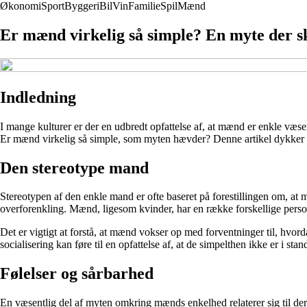
Økonomi
Sport
Byggeri
Bil
Vin
Familie
Spil
Mænd
Er mænd virkelig så simple? En myte der s
Indledning
I mange kulturer er der en udbredt opfattelse af, at mænd er enkle væse
Er mænd virkelig så simple, som myten hævder? Denne artikel dykker n
Den stereotype mand
Stereotypen af den enkle mand er ofte baseret på forestillingen om, at 
overforenkling. Mænd, ligesom kvinder, har en række forskellige person
Det er vigtigt at forstå, at mænd vokser op med forventninger til, hvord
socialisering kan føre til en opfattelse af, at de simpelthen ikke er i st
Følelser og sårbarhed
En væsentlig del af myten omkring mænds enkelhed relaterer sig til deres