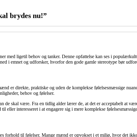
kal brydes nu!”
ner med ligetil behov og tanker. Denne opfattelse kan ses i populærkultu
ed i emnet og udforsker, hvorfor den gode gamle stereotype bør udfor
mænd er direkte, praktiske og uden de komplekse følelsesmæssige nuancer
ligheder, behov og følelser.
an de skal være. Fra en tidlig alder lærer de, at det er acceptabelt at 
and til eller interesseret i at engagere sig i mere komplekse følelsesmæssi
 forhold til følelser. Mange mænd er opvokset i et miljø, hvor det ikke e