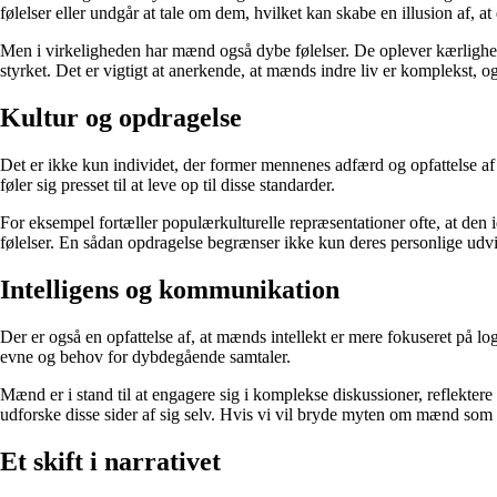
følelser eller undgår at tale om dem, hvilket kan skabe en illusion af, at
Men i virkeligheden har mænd også dybe følelser. De oplever kærlighed
styrket. Det er vigtigt at anerkende, at mænds indre liv er komplekst, o
Kultur og opdragelse
Det er ikke kun individet, der former mennenes adfærd og opfattelse af 
føler sig presset til at leve op til disse standarder.
For eksempel fortæller populærkulturelle repræsentationer ofte, at den 
følelser. En sådan opdragelse begrænser ikke kun deres personlige udvik
Intelligens og kommunikation
Der er også en opfattelse af, at mænds intellekt er mere fokuseret på
evne og behov for dybdegående samtaler.
Mænd er i stand til at engagere sig i komplekse diskussioner, reflekte
udforske disse sider af sig selv. Hvis vi vil bryde myten om mænd som
Et skift i narrativet